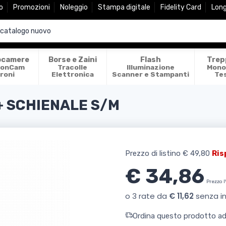
o
Promozioni
Noleggio
Stampa digitale
Fidelity Card
Lon
ocamere
Borse e Zaini
Flash
Trep
ionCam
Tracolle
Illuminazione
Mono
roni
Elettronica
Scanner e Stampanti
Te
+ SCHIENALE S/M
Prezzo di listino
€ 49,80
Ris
€ 34,86
Prezzo 
Ordina questo prodotto ade