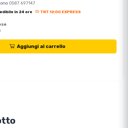
efono
0587 697147
edibile in 24 ore
TNT 12:00 EXPRESS
ese
i
Aggiungi al carrello
otto