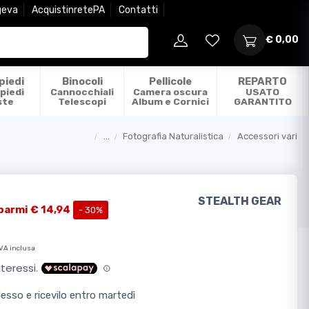
geva
AcquistinretePA
Contatti
€ 0,00
piedi
Binocoli
Pellicole
REPARTO
piedi
Cannocchiali
Camera oscura
USATO
ste
Telescopi
Album e Cornici
GARANTITO
...
Fotografia Naturalistica
Accessori vari
Categorie
STEALTH GEAR
parmi € 14,94
- 30%
IVA inclusa
sso e ricevilo entro martedì