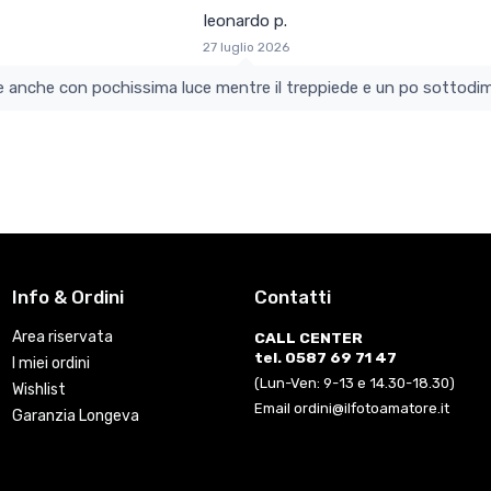
leonardo p.
27 luglio 2026
colo e perfetto si vede anche con pochissima luce mentre il treppiede e un po s
Info & Ordini
Contatti
Area riservata
CALL CENTER
tel. 0587 69 71 47
I miei ordini
(Lun-Ven: 9-13 e 14.30-18.30)
Wishlist
Email ordini@ilfotoamatore.it
Garanzia Longeva