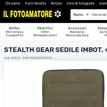
Chi siamo
Punti Vendita
Notizie
Corsi di fotografia
Usat
Reflex
Obiettivi
Accessori
Vide
Mirrorless
Filtri
Memorie
Act
Compatte
Moltiplicatori
Naturalistica
D
STEALTH GEAR SEDILE IMBOT. 
Cod. VP433
EAN 9100000361529