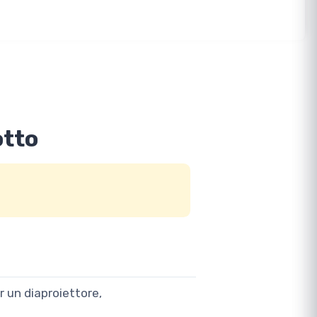
otto
r un diaproiettore,