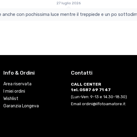
27 luglio 2026
colo e perfetto si vede anche con pochissima luce mentre il treppiede e un po s
Info & Ordini
Contatti
Area riservata
CALL CENTER
tel. 0587 69 71 47
I miei ordini
(Lun-Ven: 9-13 e 14.30-18.30)
Wishlist
Email ordini@ilfotoamatore.it
Garanzia Longeva