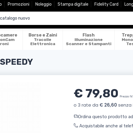
o
Promozioni
Noleggio
Stampa digitale
Fidelity Card
Lon
ocamere
Borse e Zaini
Flash
Trep
ionCam
Tracolle
Illuminazione
Mono
roni
Elettronica
Scanner e Stampanti
Te
 SPEEDY
€ 79,80
Prezzo IV
Ordina questo prodotto ade
Acquistabile anche al tel