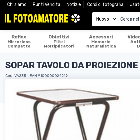
Chi siamo
Punti Vendita
Notizie
Corsi di fotografia
Usat
Reflex
Obiettivi
Accessori
Vide
Mirrorless
Filtri
Memorie
Act
Compatte
Moltiplicatori
Naturalistica
D
SOPAR TAVOLO DA PROIEZIONE
Cod. VA235
EAN 9100000024219