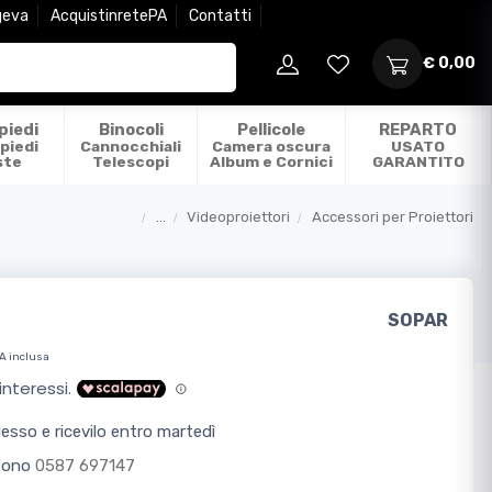
geva
AcquistinretePA
Contatti
€ 0,00
piedi
Binocoli
Pellicole
REPARTO
piedi
Cannocchiali
Camera oscura
USATO
ste
Telescopi
Album e Cornici
GARANTITO
...
Videoproiettori
Accessori per Proiettori
Categorie
SOPAR
A inclusa
sso e ricevilo entro martedì
efono
0587 697147