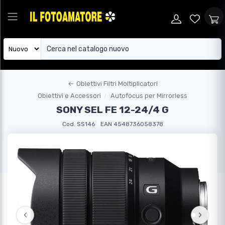
←
Obiettivi Filtri Moltiplicatori
Obiettivi e Accessori
Autofocus per Mirrorless
SONY SEL FE 12-24/4 G
Cod. SS146
EAN 4548736058378
‹
›