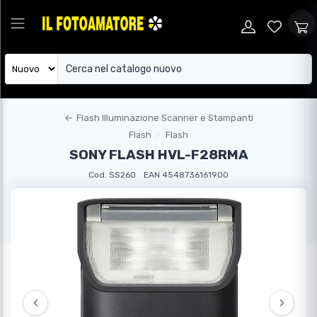
←
Flash Illuminazione Scanner e Stampanti
Flash
Flash
SONY FLASH HVL-F28RMA
Cod. SS260
EAN 4548736161900
‹
›