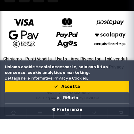
Chi siamo
Punti Vendita
Usato
Area Rivenditori
I più venduti
Usiamo cookie tecnici necessari e, solo con il tuo
Condizioni di vendita
Glossario
Contatti
Mappa
Privacy
consenso, cookie analytics e marketing.
Cookies
Gestisci Cookie
Dettagli nelle informative
Privacy
e
Cookies
.
Accetta
Copyright © 2000-2026
P.IVA e C.F. 02433630502
Rifiuta
Housing and Web Design by
DevItalia
⚙️ Preferenze