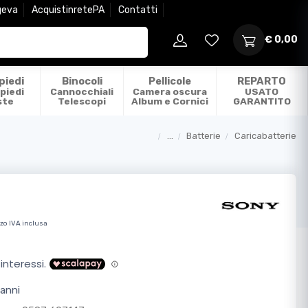
geva
AcquistinretePA
Contatti
€ 0,00
piedi
Binocoli
Pellicole
REPARTO
piedi
Cannocchiali
Camera oscura
USATO
ste
Telescopi
Album e Cornici
GARANTITO
...
Batterie
Caricabatterie
Categorie
zo IVA inclusa
anni