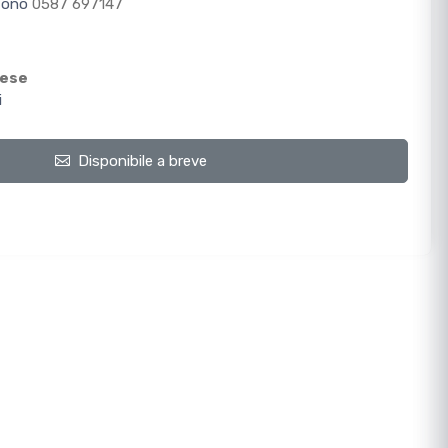
efono
0587 697147
mese
i
Disponibile a breve