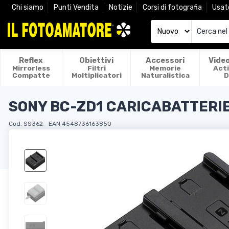
Chi siamo
Punti Vendita
Notizie
Corsi di fotografia
Usat
Reflex
Obiettivi
Accessori
Vide
Mirrorless
Filtri
Memorie
Act
Compatte
Moltiplicatori
Naturalistica
D
SONY BC-ZD1 CARICABATTERI
Cod. SS362
EAN 4548736163850