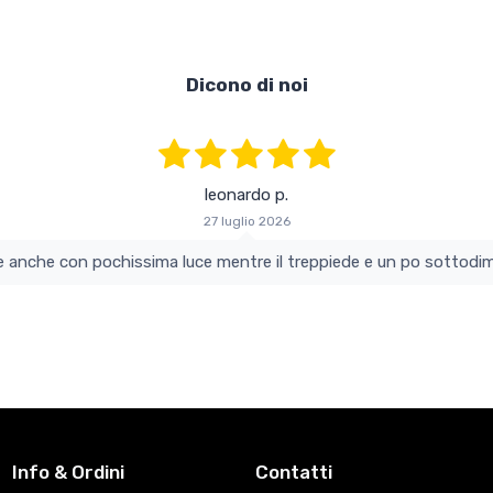
Dicono di noi
leonardo p.
27 luglio 2026
colo e perfetto si vede anche con pochissima luce mentre il treppiede e un po s
Info & Ordini
Contatti