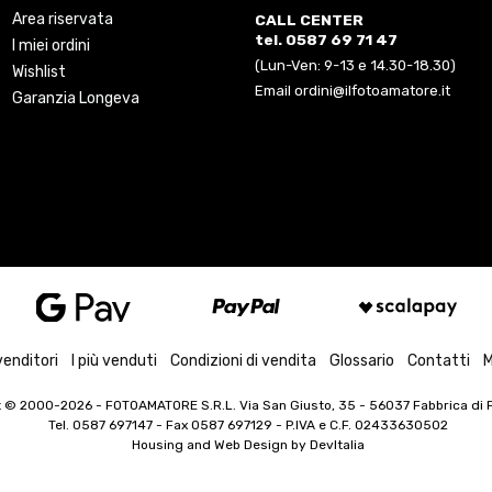
Area riservata
CALL CENTER
tel. 0587 69 71 47
I miei ordini
(Lun-Ven: 9-13 e 14.30-18.30)
Wishlist
Email ordini@ilfotoamatore.it
Garanzia Longeva
venditori
I più venduti
Condizioni di vendita
Glossario
Contatti
M
t © 2000-2026
- FOTOAMATORE S.R.L. Via San Giusto, 35 - 56037 Fabbrica di Pe
Tel. 0587 697147 - Fax 0587 697129 -
P.IVA e C.F. 02433630502
Housing and Web Design by
DevItalia