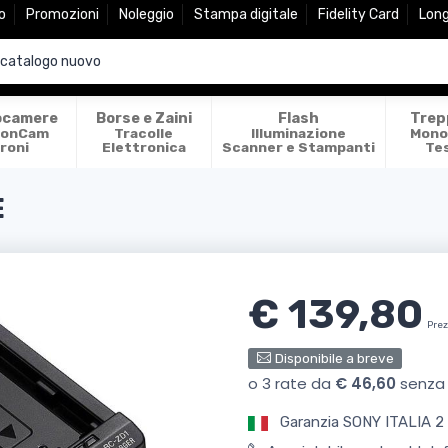
o
Promozioni
Noleggio
Stampa digitale
Fidelity Card
Lon
ocamere
Borse e Zaini
Flash
Trep
ionCam
Tracolle
Illuminazione
Mono
roni
Elettronica
Scanner e Stampanti
Te
E
€ 139,80
Prez
Disponibile a breve
Garanzia SONY ITALIA 2 