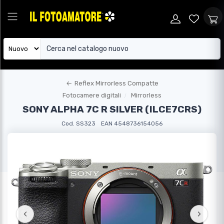
←
Reflex Mirrorless Compatte
Fotocamere digitali
Mirrorless
SONY ALPHA 7C R SILVER (ILCE7CRS)
Cod. SS323
EAN 4548736154056
‹
›