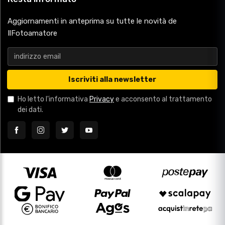
Iscriviti alla newsletter
Ho letto l'informativa
Privacy
e acconsento al trattamento
dei dati.
Chi siamo
Punti Vendita
Usato
Area Rivenditori
I più venduti
Condizioni di vendita
Glossario
Contatti
Mappa
Privacy
Cookies
Gestisci Cookie