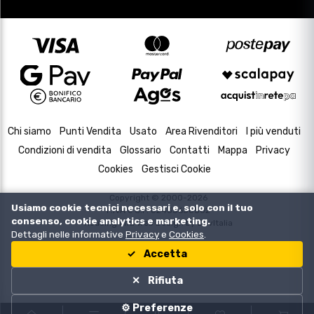
Chi siamo
Punti Vendita
Usato
Area Rivenditori
I più venduti
Condizioni di vendita
Glossario
Contatti
Mappa
Privacy
Cookies
Gestisci Cookie
Copyright © 2000-2026
Usiamo cookie tecnici necessari e, solo con il tuo
P.IVA e C.F. 02433630502
consenso, cookie analytics e marketing.
Housing and Web Design by
DevItalia
Dettagli nelle informative
Privacy
e
Cookies
.
Accetta
Rifiuta
⚙️ Preferenze