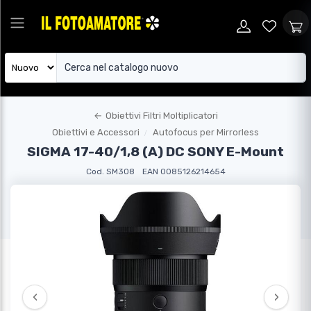
←
Obiettivi Filtri Moltiplicatori
Obiettivi e Accessori
Autofocus per Mirrorless
SIGMA 17-40/1,8 (A) DC SONY E-Mount
Cod. SM308
EAN 0085126214654
‹
›