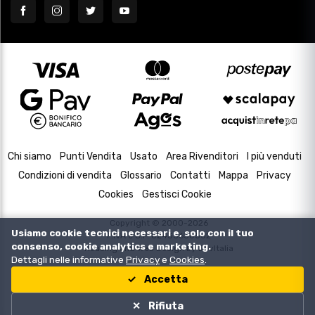
Chi siamo
Punti Vendita
Usato
Area Rivenditori
I più venduti
Condizioni di vendita
Glossario
Contatti
Mappa
Privacy
Cookies
Gestisci Cookie
Copyright © 2000-2026
Usiamo cookie tecnici necessari e, solo con il tuo
P.IVA e C.F. 02433630502
consenso, cookie analytics e marketing.
Housing and Web Design by
DevItalia
Dettagli nelle informative
Privacy
e
Cookies
.
Accetta
Rifiuta