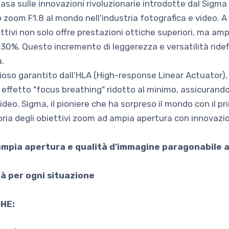
basa sulle innovazioni rivoluzionarie introdotte dal Sigm
zoom F1.8 al mondo nell'industria fotografica e video. A 
ivi non solo offre prestazioni ottiche superiori, ma ampl
l 30%. Questo incremento di leggerezza e versatilità ridefi
.
zioso garantito dall’HLA (High-response Linear Actuator), 
ffetto "focus breathing" ridotto al minimo, assicurando p
ideo. Sigma, il pioniere che ha sorpreso il mondo con il p
oria degli obiettivi zoom ad ampia apertura con innovazio
mpia apertura e qualità d’immagine paragonabile a u
tà per ogni situazione
HE: