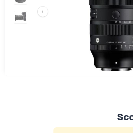
‹
Sco