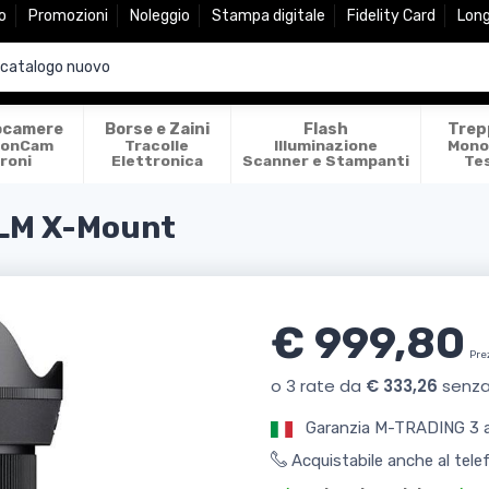
o
Promozioni
Noleggio
Stampa digitale
Fidelity Card
Lon
ocamere
Borse e Zaini
Flash
Trep
ionCam
Tracolle
Illuminazione
Mono
roni
Elettronica
Scanner e Stampanti
Te
ILM X-Mount
€ 999,80
Pre
Garanzia M-TRADING 3 
Acquistabile anche al tel