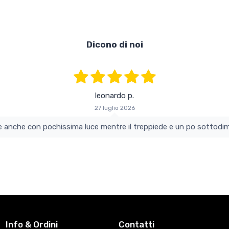
Dicono di noi
leonardo p.
27 luglio 2026
colo e perfetto si vede anche con pochissima luce mentre il treppiede e un po s
Info & Ordini
Contatti