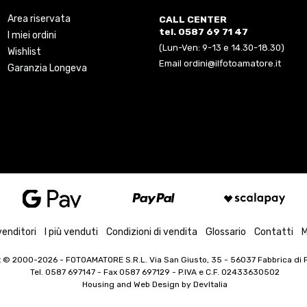
Area riservata
CALL CENTER
tel. 0587 69 71 47
I miei ordini
(Lun-Ven: 9-13 e 14.30-18.30)
Wishlist
Email ordini@ilfotoamatore.it
Garanzia Longeva
venditori
I più venduti
Condizioni di vendita
Glossario
Contatti
M
t © 2000-2026
- FOTOAMATORE S.R.L. Via San Giusto, 35 - 56037 Fabbrica di Pe
Tel. 0587 697147 - Fax 0587 697129 -
P.IVA e C.F. 02433630502
Housing and Web Design by
DevItalia