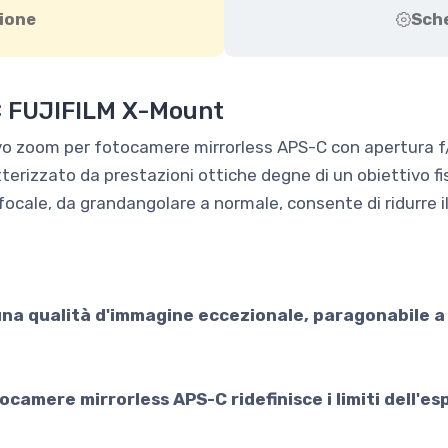
ione
Sch
C FUJIFILM X-Mount
 zoom per fotocamere mirrorless APS-C con apertura f/1.
terizzato da prestazioni ottiche degne di un obiettivo fi
focale, da grandangolare a normale, consente di ridurre il
na qualità d'immagine eccezionale, paragonabile a u
camere mirrorless APS-C ridefinisce i limiti dell'es