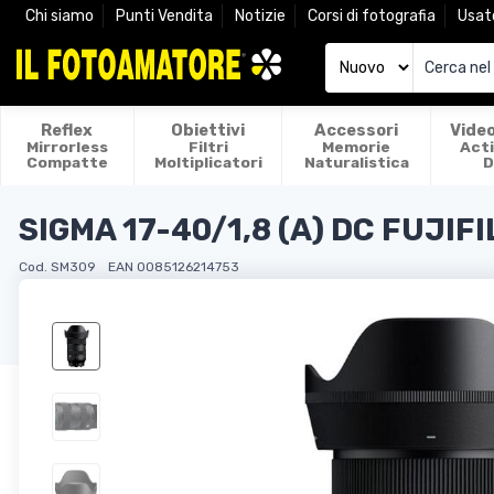
Chi siamo
Punti Vendita
Notizie
Corsi di fotografia
Usat
Reflex
Obiettivi
Accessori
Vide
Mirrorless
Filtri
Memorie
Act
Compatte
Moltiplicatori
Naturalistica
D
SIGMA 17-40/1,8 (A) DC FUJIF
Cod. SM309
EAN 0085126214753