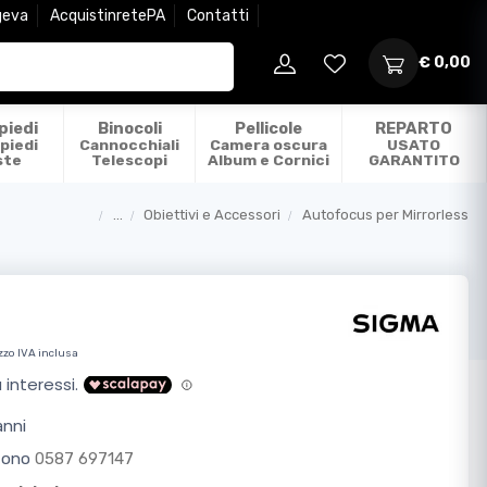
geva
AcquistinretePA
Contatti
€ 0,00
piedi
Binocoli
Pellicole
REPARTO
piedi
Cannocchiali
Camera oscura
USATO
ste
Telescopi
Album e Cornici
GARANTITO
...
Obiettivi e Accessori
Autofocus per Mirrorless
Categorie
zzo IVA inclusa
anni
efono
0587 697147