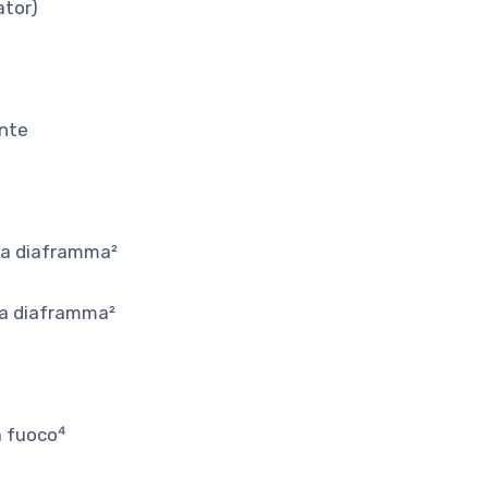
ator)
ente
era diaframma²
era diaframma²
a fuoco⁴