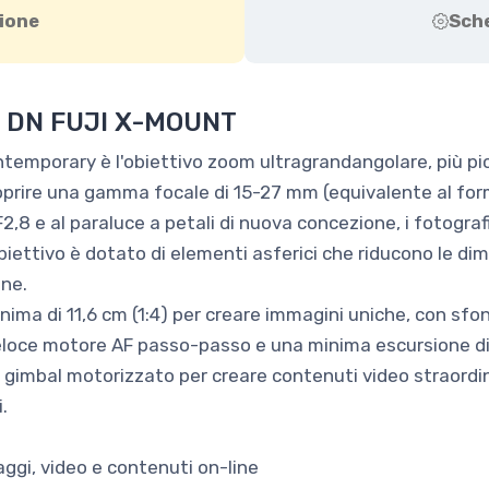
ione
Sch
C DN FUJI X-MOUNT
temporary è l'obiettivo zoom ultragrandangolare, più pi
prire una gamma focale di 15-27 mm (equivalente al form
 F2,8 e al paraluce a petali di nuova concezione, i fotogr
iettivo è dotato di elementi asferici che riducono le dim
ine.
ma di 11,6 cm (1:4) per creare immagini uniche, con sfond
loce motore AF passo-passo e una minima escursione di 
imbal motorizzato per creare contenuti video straordinar
.
aggi, video e contenuti on-line