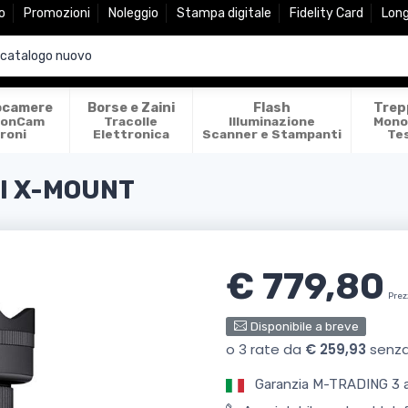
o
Promozioni
Noleggio
Stampa digitale
Fidelity Card
Lon
ocamere
Borse e Zaini
Flash
Trep
ionCam
Tracolle
Illuminazione
Mono
roni
Elettronica
Scanner e Stampanti
Te
JI X-MOUNT
€ 779,80
Prez
Disponibile a breve
Garanzia M-TRADING 3 