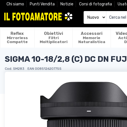
Chi siamo
Punti Vendita
Notizie
Corsi di fotografia
Usat
Reflex
Obiettivi
Accessori
Vide
Mirrorless
Filtri
Memorie
Act
Compatte
Moltiplicatori
Naturalistica
D
SIGMA 10-18/2,8 (C) DC DN FU
Cod. SM283
EAN 0085126207755