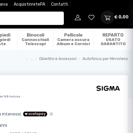
geva
AcquistinretePA
Contatti
€ 0,00
piedi
Binocoli
Pellicole
REPARTO
piedi
Cannocchiali
Camera oscura
USATO
ste
Telescopi
Album e Cornici
GARANTITO
...
Obiettivi e Accessori
Autofocus per Mirrorless
Categorie
zo IVA inclusa
anni