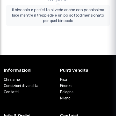
27 luglio 2026
il binocolo e perfetto si vede anche con pochissima
luce mentre il treppiede e un po sottodimensionato
per quel binocolo
Informazioni
Punti vendita
Chi siamo
Pisa
Condizioni di vendita
Firenze
Contatti
Bologna
Milano
Info & Ordini
Contatti