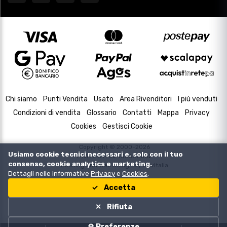
Chi siamo
Punti Vendita
Usato
Area Rivenditori
I più venduti
Condizioni di vendita
Glossario
Contatti
Mappa
Privacy
Cookies
Gestisci Cookie
Copyright © 2000-2026
Usiamo cookie tecnici necessari e, solo con il tuo
P.IVA e C.F. 02433630502
consenso, cookie analytics e marketing.
Housing and Web Design by
DevItalia
Dettagli nelle informative
Privacy
e
Cookies
.
Accetta
Rifiuta
⚙️ Preferenze