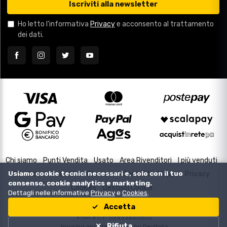
Iscriviti alla newsletter
Ho letto l'informativa
Privacy
e acconsento al trattamento
dei dati.
Chi siamo
Punti Vendita
Usato
Area Rivenditori
I più venduti
Usiamo cookie tecnici necessari e, solo con il tuo
Condizioni di vendita
Glossario
Contatti
Mappa
Privacy
consenso, cookie analytics e marketing.
Cookies
Gestisci Cookie
Dettagli nelle informative
Privacy
e
Cookies
.
Accetta
Copyright © 2000-2026
P.IVA e C.F. 02433630502
Rifiuta
Housing and Web Design by
DevItalia