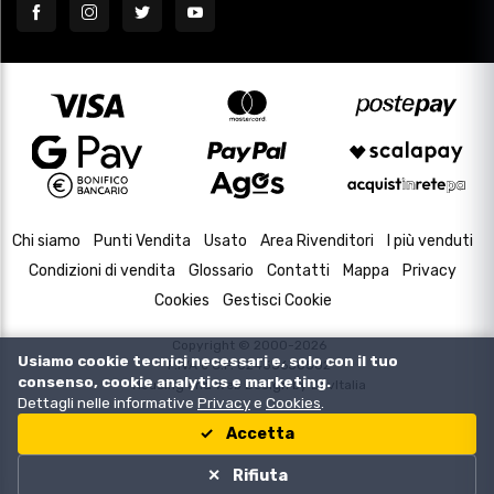
Chi siamo
Punti Vendita
Usato
Area Rivenditori
I più venduti
Condizioni di vendita
Glossario
Contatti
Mappa
Privacy
Cookies
Gestisci Cookie
Copyright © 2000-2026
Usiamo cookie tecnici necessari e, solo con il tuo
P.IVA e C.F. 02433630502
consenso, cookie analytics e marketing.
Housing and Web Design by
DevItalia
Dettagli nelle informative
Privacy
e
Cookies
.
Accetta
Rifiuta