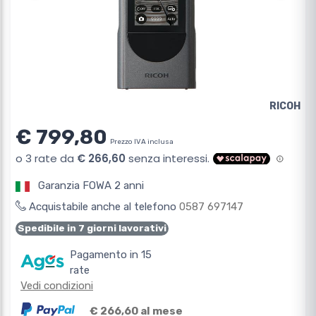
RICOH
€ 799,80
Prezzo IVA inclusa
Garanzia FOWA 2 anni
Acquistabile anche al telefono
0587 697147
Spedibile in 7 giorni lavorativi
Pagamento in 15
rate
Vedi condizioni
€ 266,60 al mese