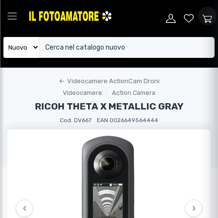
←
Videocamere ActionCam Droni
Videocamere
Action Camera
RICOH THETA X METALLIC GRAY
Cod. DV667
EAN 0026649564444
‹
›