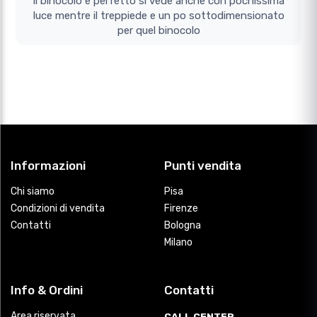
il binocolo e perfetto si vede anche con pochissima
luce mentre il treppiede e un po sottodimensionato
per quel binocolo
Informazioni
Punti vendita
Chi siamo
Pisa
Condizioni di vendita
Firenze
Contatti
Bologna
Milano
Info & Ordini
Contatti
Area riservata
CALL CENTER