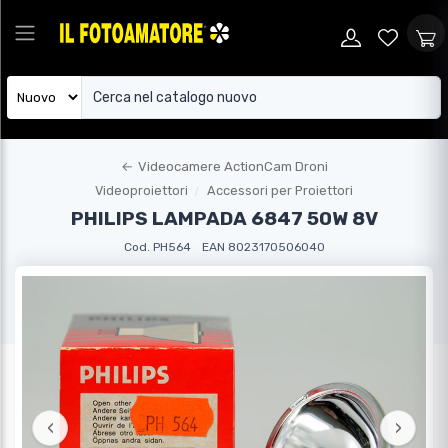
←
Videocamere ActionCam Droni
Videoproiettori
Accessori per Proiettori
PHILIPS LAMPADA 6847 50W 8V
Cod. PH564
EAN 8023170506040
‹
›