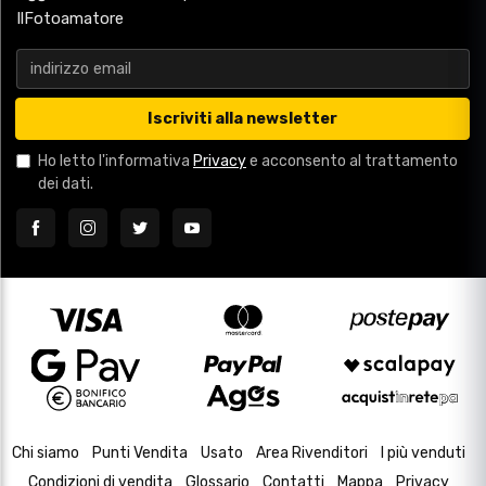
IlFotoamatore
Iscriviti alla newsletter
Ho letto l'informativa
Privacy
e acconsento al trattamento
dei dati.
Chi siamo
Punti Vendita
Usato
Area Rivenditori
I più venduti
Condizioni di vendita
Glossario
Contatti
Mappa
Privacy