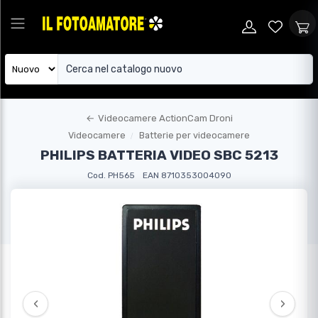
←
Videocamere ActionCam Droni
Videocamere
Batterie per videocamere
PHILIPS BATTERIA VIDEO SBC 5213
Cod. PH565
EAN 8710353004090
‹
›