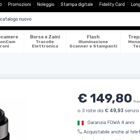
o
Promozioni
Noleggio
Stampa digitale
Fidelity Card
Lon
ocamere
Borse e Zaini
Flash
Trep
ionCam
Tracolle
Illuminazione
Mono
roni
Elettronica
Scanner e Stampanti
Te
€ 149,80
Prez
Garanzia FOWA 4 anni
Acquistabile anche al tel