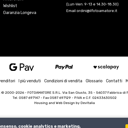
(Lun-Ven: 9-13 e 14.30-18.30)
Wishlist
Email ordini@ilfotoamatore.it
Garanzia Longeva
venditori
I più venduti
Condizioni di vendita
Glossario
Contatti
M
t © 2000-2026
- FOTOAMATORE S.R.L. Via San Giusto, 35 - 56037 Fabbrica di Pe
Tel. 0587 697147 - Fax 0587 697129 -
P.IVA e C.F. 02433630502
Housing and Web Design by
DevItalia
consenso, cookie analytics e marketing.