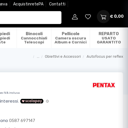
geva
AcquistinretePA
Contatti
€ 0,00
piedi
Binocoli
Pellicole
REPARTO
piedi
Cannocchiali
Camera oscura
USATO
ste
Telescopi
Album e Cornici
GARANTITO
...
Obiettivi e Accessori
Autofocus per reflex
Categorie
zo IVA inclusa
efono
0587 697147