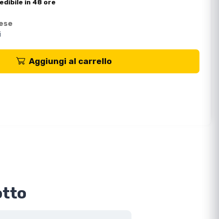
edibile in 48 ore
mese
i
Aggiungi al carrello
otto