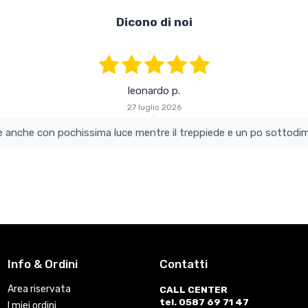
Dicono di noi
leonardo p.
27 luglio 2026
colo e perfetto si vede anche con pochissima luce mentre il treppiede e un po s
Info & Ordini
Contatti
Area riservata
CALL CENTER
tel. 0587 69 71 47
I miei ordini