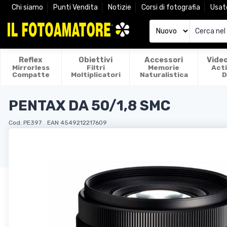
Chi siamo
Punti Vendita
Notizie
Corsi di fotografia
Usat
Reflex
Obiettivi
Accessori
Vide
Mirrorless
Filtri
Memorie
Act
Compatte
Moltiplicatori
Naturalistica
D
PENTAX DA 50/1,8 SMC
Cod. PE397
EAN 4549212217609