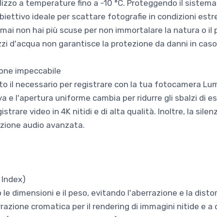
lizzo a temperature fino a -10 °C. Proteggendo il sistema 
obiettivo ideale per scattare fotografie in condizioni es
rmai non hai più scuse per non immortalare la natura o il
izzi d'acqua non garantisce la protezione da danni in caso
ione impeccabile
to il necessario per registrare con la tua fotocamera Lum
e l'apertura uniforme cambia per ridurre gli sbalzi di es
strare video in 4K nitidi e di alta qualità. Inoltre, la sile
izione audio avanzata.
 Index)
le dimensioni e il peso, evitando l'aberrazione e la distor
azione cromatica per il rendering di immagini nitide e a c