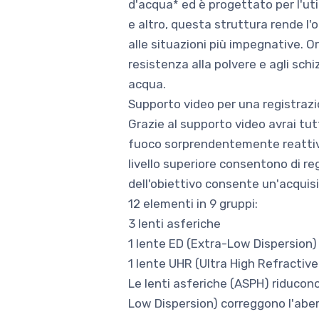
d'acqua* ed è progettato per l'uti
e altro, questa struttura rende l'
alle situazioni più impegnative. O
resistenza alla polvere e agli sch
acqua.
Supporto video per una registraz
Grazie al supporto video avrai tut
fuoco sorprendentemente reattiva 
livello superiore consentono di regi
dell'obiettivo consente un'acquis
12 elementi in 9 gruppi:
3 lenti asferiche
1 lente ED (Extra-Low Dispersion)
1 lente UHR (Ultra High Refractive
Le lenti asferiche (ASPH) riducono 
Low Dispersion) correggono l'aberr