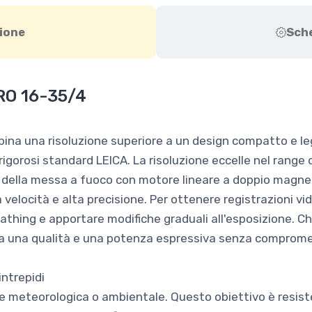
ione
Sch
RO 16-35/4
na una risoluzione superiore a un design compatto e le
rigorosi standard LEICA. La risoluzione eccelle nel range d
re della messa a fuoco con motore lineare a doppio magn
 velocità e alta precisione. Per ottenere registrazioni vid
athing e apportare modifiche graduali all'esposizione. Che s
 una qualità e una potenza espressiva senza compromess
intrepidi
e meteorologica o ambientale. Questo obiettivo è resisten