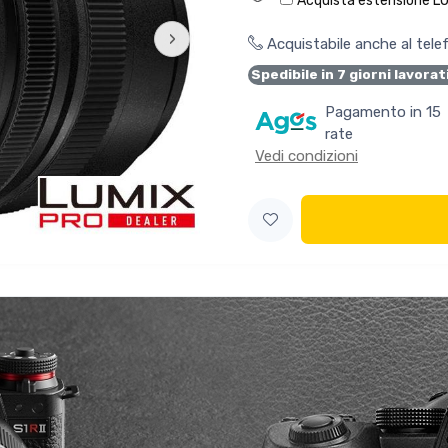
Acquista estensione L
›
Acquistabile anche al tel
Spedibile in 7 giorni lavorat
Pagamento in 15
rate
Vedi condizioni