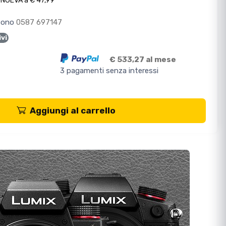
ONGEVA a € 47,99
efono
0587 697147
ivi
€ 533,27 al mese
3 pagamenti senza interessi
Aggiungi al carrello