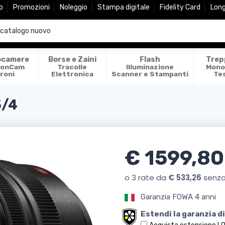
o
Promozioni
Noleggio
Stampa digitale
Fidelity Card
Lon
ocamere
Borse e Zaini
Flash
Trep
ionCam
Tracolle
Illuminazione
Mono
roni
Elettronica
Scanner e Stampanti
Te
5/4
€ 1599,80
Garanzia FOWA 4 anni
Estendi la garanzia di