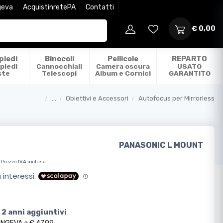
geva
AcquistinretePA
Contatti
€ 0,00
piedi
Binocoli
Pellicole
REPARTO
piedi
Cannocchiali
Camera oscura
USATO
ste
Telescopi
Album e Cornici
GARANTITO
...
Obiettivi e Accessori
Autofocus per Mirrorless
Categorie
PANASONIC L MOUNT
Prezzo IVA inclusa
 2 anni aggiuntivi