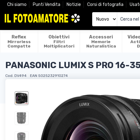
Chi siamo
Punti Vendita
Notizie
Corsi di fotografia
Usat
Reflex
Obiettivi
Accessori
Vide
Mirrorless
Filtri
Memorie
Act
Compatte
Moltiplicatori
Naturalistica
D
PANASONIC LUMIX S PRO 16-3
Cod. DV494
EAN 5025232910274