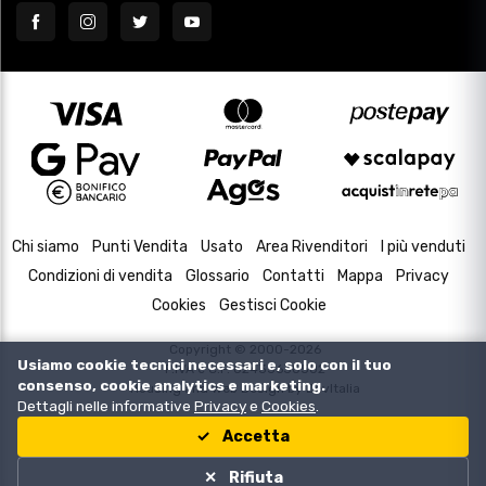
Chi siamo
Punti Vendita
Usato
Area Rivenditori
I più venduti
Condizioni di vendita
Glossario
Contatti
Mappa
Privacy
Cookies
Gestisci Cookie
Copyright © 2000-2026
Usiamo cookie tecnici necessari e, solo con il tuo
P.IVA e C.F. 02433630502
consenso, cookie analytics e marketing.
Housing and Web Design by
DevItalia
Dettagli nelle informative
Privacy
e
Cookies
.
Accetta
Rifiuta