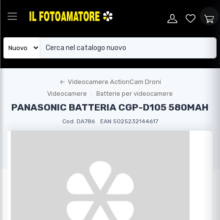
←
Videocamere ActionCam Droni
Videocamere
Batterie per videocamere
PANASONIC BATTERIA CGP-D105 580MAH
Cod. DA786
EAN 5025232144617