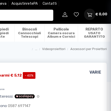
geva
AcquistinretePA
Contatti
€ 0,00
piedi
Binocoli
Pellicole
REPARTO
piedi
Cannocchiali
Camera oscura
USATO
ste
Telescopi
Album e Cornici
GARANTITO
...
Videoproiettori
Accessori per Proiettori
Categorie
VARIE
parmi € 5,12
- 40%
lusa
efono
0587 697147