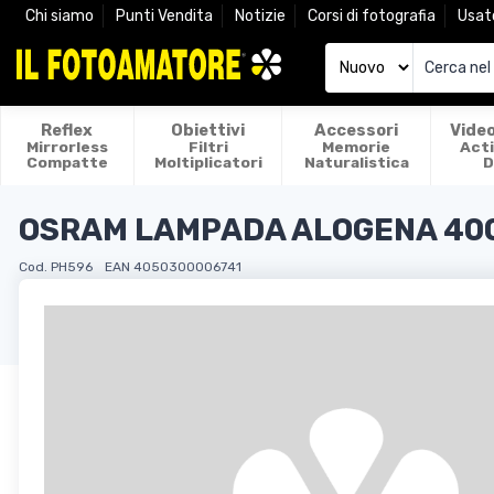
Chi siamo
Punti Vendita
Notizie
Corsi di fotografia
Usat
Reflex
Obiettivi
Accessori
Vide
Mirrorless
Filtri
Memorie
Act
Compatte
Moltiplicatori
Naturalistica
D
OSRAM LAMPADA ALOGENA 400
Cod. PH596
EAN 4050300006741