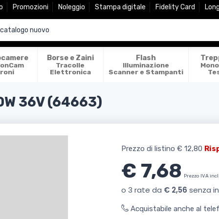
o
Promozioni
Noleggio
Stampa digitale
Fidelity Card
Lon
ocamere
Borse e Zaini
Flash
Trep
ionCam
Tracolle
Illuminazione
Mono
roni
Elettronica
Scanner e Stampanti
Te
W 36V (64663)
Prezzo di listino
€ 12,80
Ris
€ 7,68
Prezzo IVA inc
Acquistabile anche al tel