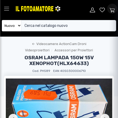
←
Videocamere ActionCam Droni
Videoproiettori
Accessori per Proiettori
OSRAM LAMPADA 150W 15V
XENOPHOT(HLX64633)
Cod. PH589
EAN 4050300006710