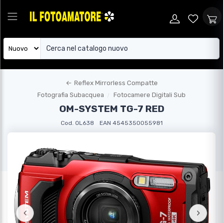
←
Reflex Mirrorless Compatte
Fotografia Subacquea
Fotocamere Digitali Sub
OM-SYSTEM TG-7 RED
Cod. OL638
EAN 4545350055981
‹
›