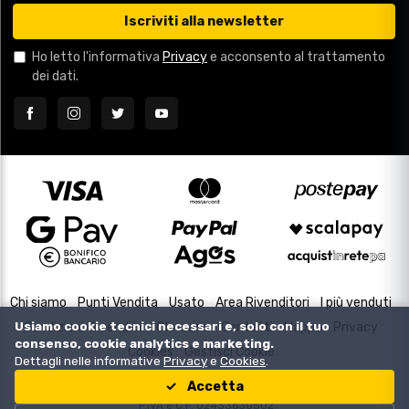
Iscriviti alla newsletter
Ho letto l'informativa
Privacy
e acconsento al trattamento
dei dati.
Chi siamo
Punti Vendita
Usato
Area Rivenditori
I più venduti
Usiamo cookie tecnici necessari e, solo con il tuo
Condizioni di vendita
Glossario
Contatti
Mappa
Privacy
consenso, cookie analytics e marketing.
Cookies
Gestisci Cookie
Dettagli nelle informative
Privacy
e
Cookies
.
Accetta
Copyright © 2000-2026
P.IVA e C.F. 02433630502