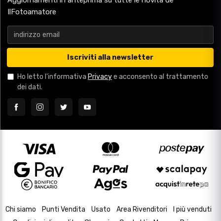
Aggiornamenti in anteprima su tutte le novità de
IlFotoamatore
Iscriviti alla newsletter
Ho letto l'informativa
Privacy
e acconsento al trattamento
dei dati.
Chi siamo
Punti Vendita
Usato
Area Rivenditori
I più venduti