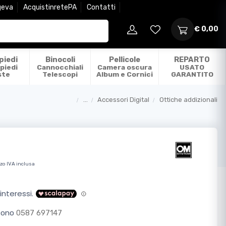
geva
AcquistinretePA
Contatti
€ 0,00
piedi
Binocoli
Pellicole
REPARTO
piedi
Cannocchiali
Camera oscura
USATO
ste
Telescopi
Album e Cornici
GARANTITO
...
Accessori Digital
Ottiche addizionali
Categorie
zo IVA inclusa
efono
0587 697147