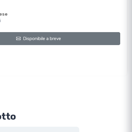
mese
i
Disponibile a breve
otto