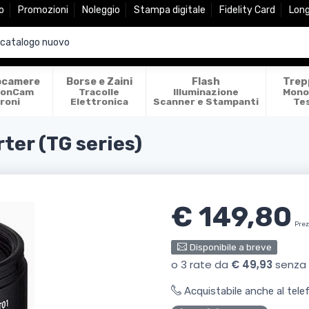
o
Promozioni
Noleggio
Stampa digitale
Fidelity Card
Lon
ocamere
Borse e Zaini
Flash
Trep
ionCam
Tracolle
Illuminazione
Mono
roni
Elettronica
Scanner e Stampanti
Te
er (TG series)
€ 149,80
Prez
Disponibile a breve
Acquistabile anche al tel