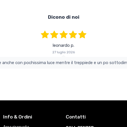
Dicono di noi
leonardo p.
27 luglio 2026
colo e perfetto si vede anche con pochissima luce mentre il treppiede e un po s
Info & Ordini
Contatti