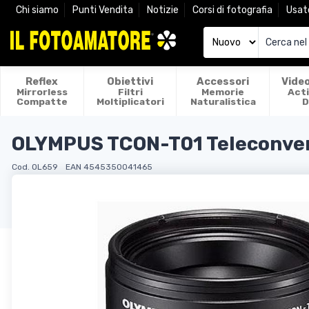
Chi siamo
Punti Vendita
Notizie
Corsi di fotografia
Usat
Reflex
Obiettivi
Accessori
Vide
Mirrorless
Filtri
Memorie
Act
Compatte
Moltiplicatori
Naturalistica
D
OLYMPUS TCON-T01 Teleconvert
Cod. OL659
EAN 4545350041465