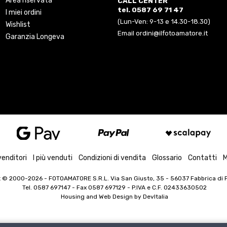
Area riservata
CALL CENTER
tel. 0587 69 71 47
I miei ordini
(Lun-Ven: 9-13 e 14.30-18.30)
Wishlist
Email ordini@ilfotoamatore.it
Garanzia Longeva
venditori
I più venduti
Condizioni di vendita
Glossario
Contatti
M
t © 2000-2026
- FOTOAMATORE S.R.L. Via San Giusto, 35 - 56037 Fabbrica di Pe
Tel. 0587 697147 - Fax 0587 697129 -
P.IVA e C.F. 02433630502
Housing and Web Design by
DevItalia