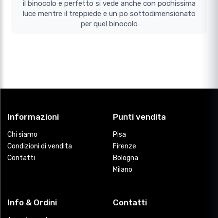
il binocolo e perfetto si vede anche con pochissima
luce mentre il treppiede e un po sottodimensionato
per quel binocolo
Informazioni
Punti vendita
Chi siamo
Pisa
Condizioni di vendita
Firenze
Contatti
Bologna
Milano
Info & Ordini
Contatti