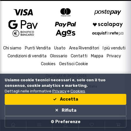
Chi siamo
Punti Vendita
Usato
Area Rivenditori
I più venduti
Condizioni di vendita
Glossario
Contatti
Mappa
Privacy
Cookies
Gestisci Cookie
Copyright © 2000-2026
Usiamo cookie tecnici necessari e, solo con il tuo
P.IVA e C.F. 02433630502
consenso, cookie analytics e marketing.
Housing and Web Design by
DevItalia
Dettagli nelle informative
Privacy
e
Cookies
.
Accetta
Rifiuta
⚙️ Preferenze