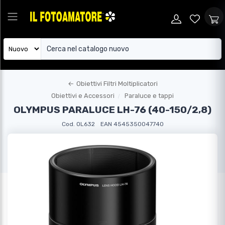
←
Obiettivi Filtri Moltiplicatori
Obiettivi e Accessori
Paraluce e tappi
OLYMPUS PARALUCE LH-76 (40-150/2,8)
Cod. OL632
EAN 4545350047740