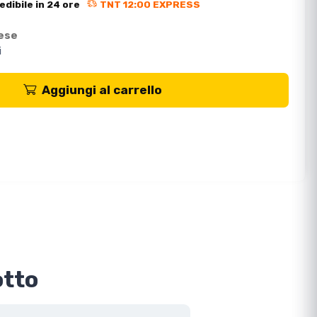
edibile in 24 ore
TNT 12:00 EXPRESS
mese
i
Aggiungi al carrello
otto