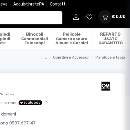
geva
AcquistinretePA
Contatti
€ 0,00
piedi
Binocoli
Pellicole
REPARTO
piedi
Cannocchiali
Camera oscura
USATO
ste
Telescopi
Album e Cornici
GARANTITO
...
Obiettivi e Accessori
Paraluce e tappi
Categorie
VA inclusa
o domani
efono
0587 697147