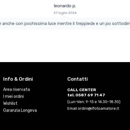
leonardo p.
27 luglio 2026
colo e perfetto si vede anche con pochissima luce mentre il treppiede e un po s
Info & Ordini
Contatti
Area riservata
CALL CENTER
tel. 0587 69 71 47
I miei ordini
(Lun-Ven: 9-13 e 14.30-18.30)
Wishlist
Email ordini@ilfotoamatore.it
Garanzia Longeva