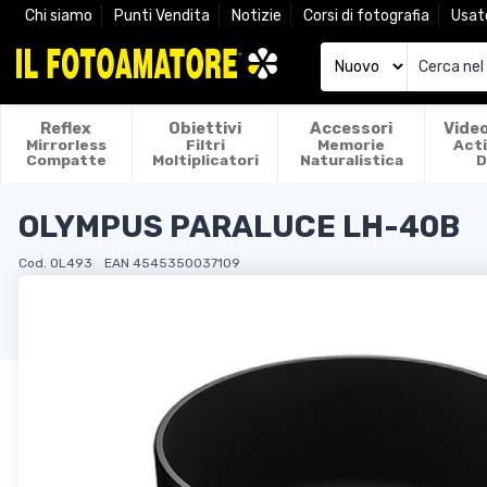
Chi siamo
Punti Vendita
Notizie
Corsi di fotografia
Usat
Reflex
Obiettivi
Accessori
Vide
Mirrorless
Filtri
Memorie
Act
Compatte
Moltiplicatori
Naturalistica
D
OLYMPUS PARALUCE LH-40B
Cod. OL493
EAN 4545350037109