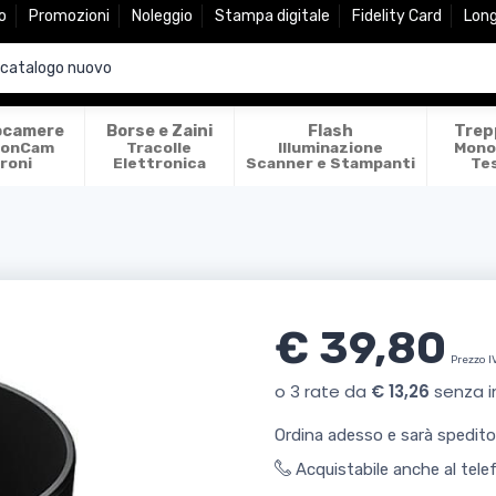
o
Promozioni
Noleggio
Stampa digitale
Fidelity Card
Lon
ocamere
Borse e Zaini
Flash
Trep
ionCam
Tracolle
Illuminazione
Mono
roni
Elettronica
Scanner e Stampanti
Te
€ 39,80
Prezzo I
Ordina adesso e sarà spedit
Acquistabile anche al tel