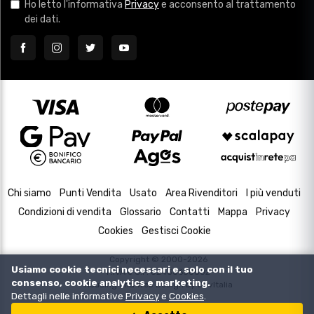
Ho letto l'informativa
Privacy
e acconsento al trattamento
dei dati.
Chi siamo
Punti Vendita
Usato
Area Rivenditori
I più venduti
Condizioni di vendita
Glossario
Contatti
Mappa
Privacy
Cookies
Gestisci Cookie
Copyright © 2000-2026
Usiamo cookie tecnici necessari e, solo con il tuo
P.IVA e C.F. 02433630502
consenso, cookie analytics e marketing.
Housing and Web Design by
DevItalia
Dettagli nelle informative
Privacy
e
Cookies
.