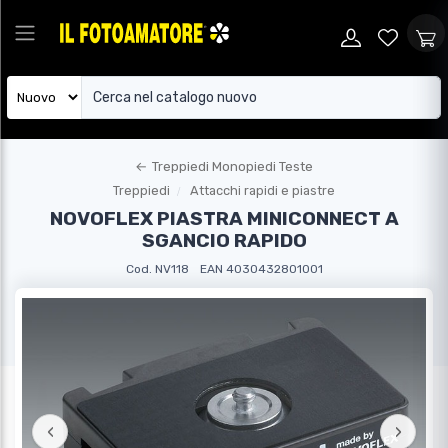
←
Treppiedi Monopiedi Teste
Treppiedi
Attacchi rapidi e piastre
NOVOFLEX PIASTRA MINICONNECT A
SGANCIO RAPIDO
Cod. NV118
EAN 4030432801001
‹
›