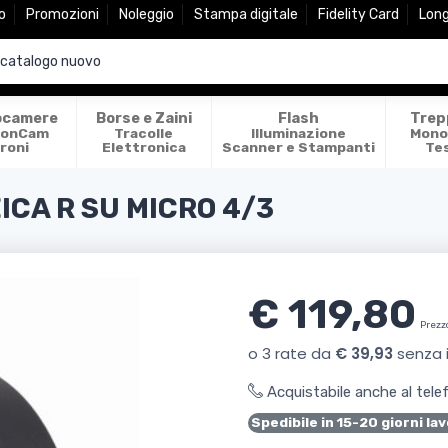
o
Promozioni
Noleggio
Stampa digitale
Fidelity Card
Lon
ocamere
Borse e Zaini
Flash
Trep
ionCam
Tracolle
Illuminazione
Mono
roni
Elettronica
Scanner e Stampanti
Te
ICA R SU MICRO 4/3
€ 119,80
Prezz
Acquistabile anche al tel
Spedibile in 15-20 giorni lav