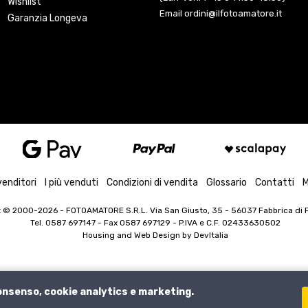
Wishlist
Email ordini@ilfotoamatore.it
Garanzia Longeva
venditori
I più venduti
Condizioni di vendita
Glossario
Contatti
M
t © 2000-2026
- FOTOAMATORE S.R.L. Via San Giusto, 35 - 56037 Fabbrica di Pe
Tel. 0587 697147 - Fax 0587 697129 -
P.IVA e C.F. 02433630502
Housing and Web Design by
DevItalia
consenso, cookie analytics e marketing.