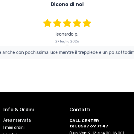
Dicono di noi
leonardo p.
27 luglio 2026
colo e perfetto si vede anche con pochissima luce mentre il treppiede e un po s
Info & Ordini
Contatti
Area riservata
CALL CENTER
tel. 0587 69 71 47
I miei ordini
(Lun-Ven: 9-13 e 14.30-18.30)