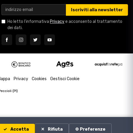
Iscriviti alla newsletter
Ho letto l'informativa
Privacy
e acconsento al trattamento
dei dati.
appa
Privacy
Cookies
Gestisci Cookie
ccioli (PI)
Accetta
Rifiuta
⚙️ Preferenze