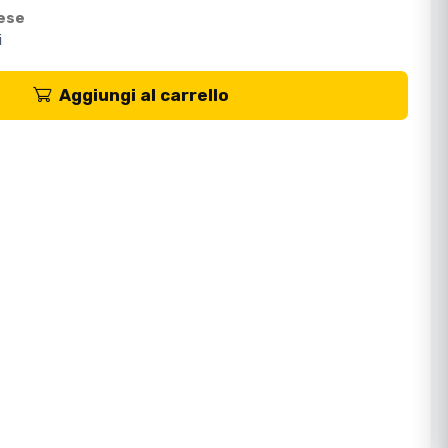
mese
i
Aggiungi al carrello