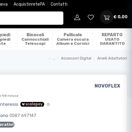
geva
AcquistinretePA
Contatti
€ 0,00
piedi
Binocoli
Pellicole
REPARTO
piedi
Cannocchiali
Camera oscura
USATO
ste
Telescopi
Album e Cornici
GARANTITO
...
Accessori Digital
Anelli Adattatori
Categorie
NOVOFLEX
o IVA inclusa
efono
0587 697147
orativi