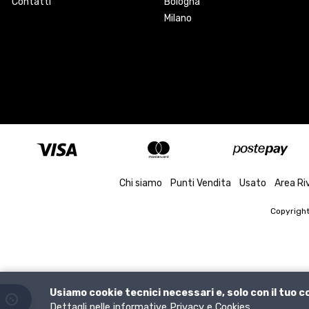
Contatti
Bologna
Milano
Chi siamo
Punti Vendita
Usato
Area Ri
Copyrigh
Usiamo cookie tecnici necessari e, solo con il tuo 
Dettagli nelle informative
Privacy
e
Cookies
.