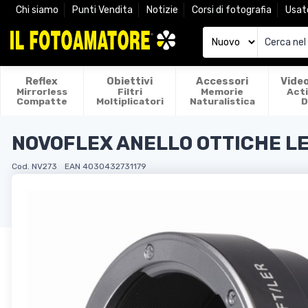
Chi siamo
Punti Vendita
Notizie
Corsi di fotografia
Usat
Reflex
Obiettivi
Accessori
Vide
Mirrorless
Filtri
Memorie
Act
Compatte
Moltiplicatori
Naturalistica
D
NOVOFLEX ANELLO OTTICHE LE
Cod. NV273
EAN 4030432731179