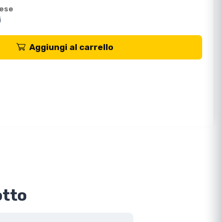
mese
i
Aggiungi al carrello
otto