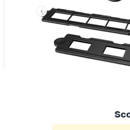
‹
Sco