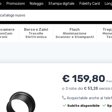
o
Promozioni
Noleggio
Stampa digitale
Fidelity Card
Lon
ocamere
Borse e Zaini
Flash
Trep
ionCam
Tracolle
Illuminazione
Mono
roni
Elettronica
Scanner e Stampanti
Te
€ 159,80
Prez
Acquistabile anche al tel
Subito disponibile
Sp