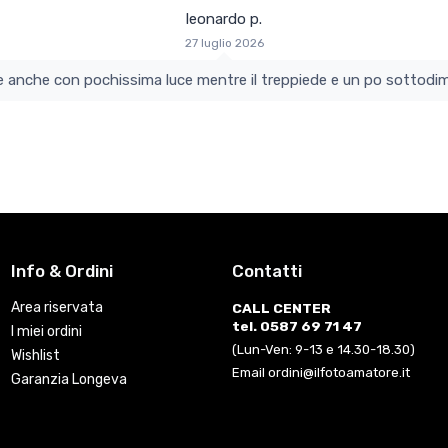
leonardo p.
27 luglio 2026
colo e perfetto si vede anche con pochissima luce mentre il treppiede e un po s
Info & Ordini
Contatti
Area riservata
CALL CENTER
tel. 0587 69 71 47
I miei ordini
(Lun-Ven: 9-13 e 14.30-18.30)
Wishlist
Email ordini@ilfotoamatore.it
Garanzia Longeva