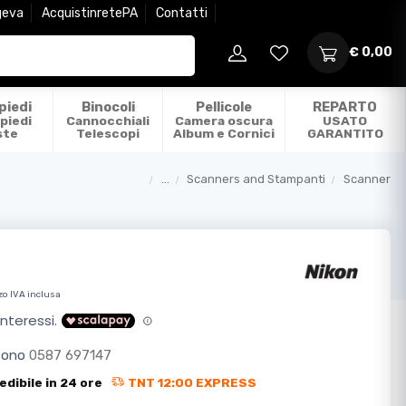
geva
AcquistinretePA
Contatti
€ 0,00
piedi
Binocoli
Pellicole
REPARTO
piedi
Cannocchiali
Camera oscura
USATO
ste
Telescopi
Album e Cornici
GARANTITO
...
Scanners and Stampanti
Scanner
Categorie
zo IVA inclusa
efono
0587 697147
edibile in 24 ore
TNT 12:00 EXPRESS