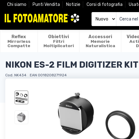
Chi siamo
Punti Vendita
Notizie
Corsi di fotografia
Usat
Reflex
Obiettivi
Accessori
Vide
Mirrorless
Filtri
Memorie
Act
Compatte
Moltiplicatori
Naturalistica
D
NIKON ES-2 FILM DIGITIZER KIT
Cod. NK434
EAN 0018208271924