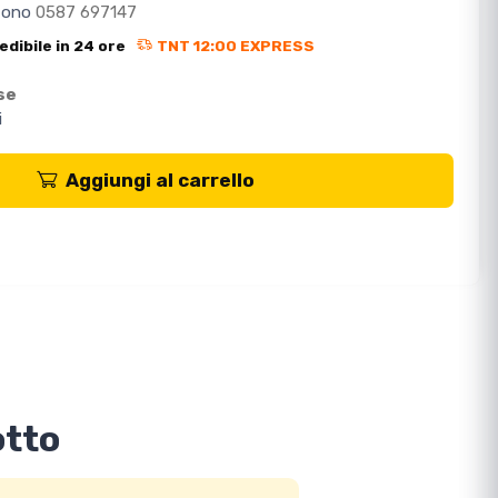
efono
0587 697147
edibile in 24 ore
TNT 12:00 EXPRESS
se
i
Aggiungi al carrello
otto