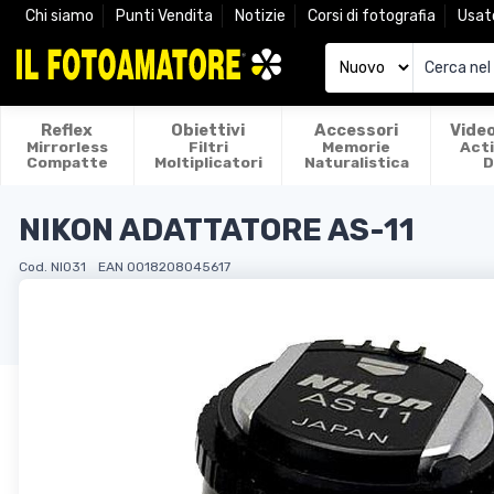
Chi siamo
Punti Vendita
Notizie
Corsi di fotografia
Usat
Reflex
Obiettivi
Accessori
Vide
Mirrorless
Filtri
Memorie
Act
Compatte
Moltiplicatori
Naturalistica
D
NIKON ADATTATORE AS-11
Cod. NI031
EAN 0018208045617