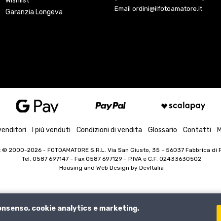
Wishlist
Email ordini@ilfotoamatore.it
Garanzia Longeva
venditori
I più venduti
Condizioni di vendita
Glossario
Contatti
M
t © 2000-2026
- FOTOAMATORE S.R.L. Via San Giusto, 35 - 56037 Fabbrica di Pe
Tel. 0587 697147 - Fax 0587 697129 -
P.IVA e C.F. 02433630502
Housing and Web Design by
DevItalia
consenso, cookie analytics e marketing.