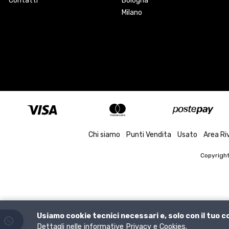
Contatti
Bologna
Milano
Chi siamo
Punti Vendita
Usato
Area Ri
Copyrigh
Usiamo cookie tecnici necessari e, solo con il tuo 
Dettagli nelle informative
Privacy
e
Cookies
.