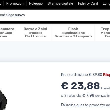
o
Promozioni
Noleggio
Stampa digitale
Fidelity Card
Lon
ocamere
Borse e Zaini
Flash
Trep
ionCam
Tracolle
Illuminazione
Mono
roni
Elettronica
Scanner e Stampanti
Te
Prezzo di listino
€ 39,80
Ris
€ 23,88
Prezzo 
Ordina questo prodotto ade