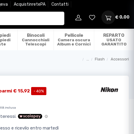
geva
AcquistinretePA
Contatti
€ 0,00
piedi
Binocoli
Pellicole
REPARTO
piedi
Cannocchiali
Camera oscura
USATO
ste
Telescopi
Album e Cornici
GARANTITO
...
Flash
Accessori
Categorie
parmi € 15,92
- 40%
IVA inclusa
sso e ricevilo entro martedì