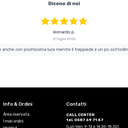
Dicono di noi
leonardo p.
27 luglio 2026
colo e perfetto si vede anche con pochissima luce mentre il treppiede e un po s
Info & Ordini
Contatti
Area riservata
CALL CENTER
tel. 0587 69 71 47
I miei ordini
(Lun-Ven: 9-13 e 14.30-18.30)