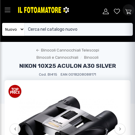
←
Binocoli Cannocchiali Telescopi
Binocoli e Cannocchiali
Binocoli
NIKON 10X25 ACULON A30 SILVER
Cod. BI415
EAN 0018208088171
‹
›