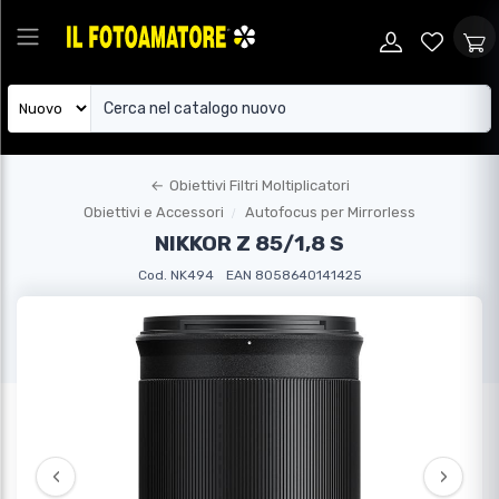
←
Obiettivi Filtri Moltiplicatori
Obiettivi e Accessori
Autofocus per Mirrorless
NIKKOR Z 85/1,8 S
Cod. NK494
EAN 8058640141425
‹
›