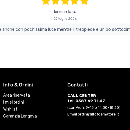
leonardo p.
27 luglio 2026
colo e perfetto si vede anche con pochissima luce mentre il treppiede e un po s
Info & Ordini
Contatti
Area riservata
CALL CENTER
tel. 0587 69 71 47
I miei ordini
(Lun-Ven: 9-13 e 14.30-18.30)
Wishlist
Email ordini@ilfotoamatore.it
Garanzia Longeva