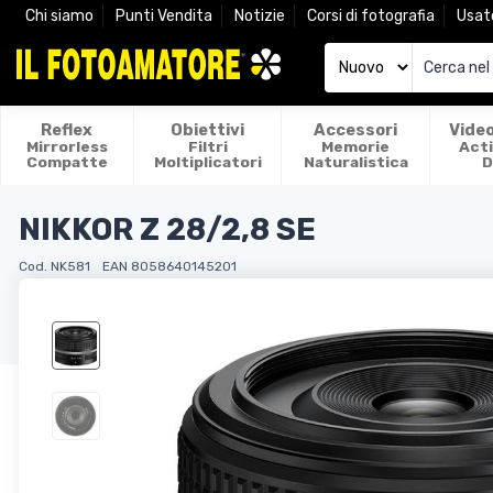
Chi siamo
Punti Vendita
Notizie
Corsi di fotografia
Usat
Reflex
Obiettivi
Accessori
Vide
Mirrorless
Filtri
Memorie
Act
Compatte
Moltiplicatori
Naturalistica
D
NIKKOR Z 28/2,8 SE
Cod. NK581
EAN 8058640145201