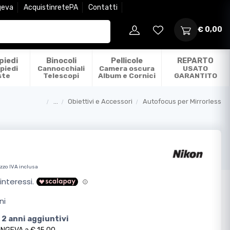
geva
AcquistinretePA
Contatti
€ 0,00
piedi
Binocoli
Pellicole
REPARTO
piedi
Cannocchiali
Camera oscura
USATO
ste
Telescopi
Album e Cornici
GARANTITO
...
Obiettivi e Accessori
Autofocus per Mirrorless
Categorie
zzo IVA inclusa
ni
 2 anni aggiuntivi