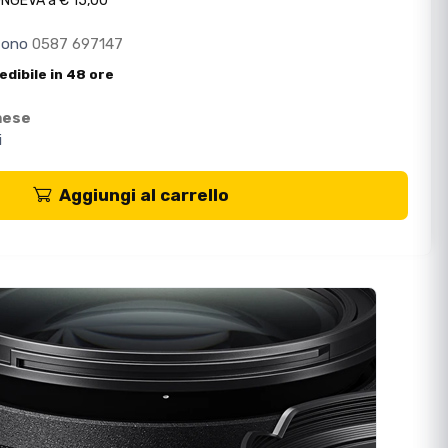
ONGEVA a € 15,00
efono
0587 697147
edibile in 48 ore
mese
i
Aggiungi al carrello