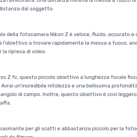
a ravvicinata. Una distanza minima di messa a fuoco di 
 distanza dal soggetto.
lo della fotocamera Nikon Z è veloce, fluido, accurato e 
ta l'obiettivo a trovare rapidamente la messa a fuoco, an
r la ripresa di video.
s Z fc, questo piccolo obiettivo a lunghezza focale fissa
 Avrai un'incredibile nitidezza e una bellissima profondit
ngolo di campo. Inoltre, questo obiettivo è così leggero
affa.
iasmante per gli scatti e abbastanza piccolo per la foto