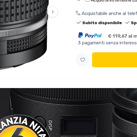
Acquista estensione L
›
Acquistabile anche al tel
Subito disponibile
Sp
€ 119,67 al 
3 pagamenti senza interess