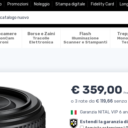
o
Promozioni
Noleggio
Stampa digitale
Fidelity Card
Lon
ocamere
Borse e Zaini
Flash
Trep
ionCam
Tracolle
Illuminazione
Mono
roni
Elettronica
Scanner e Stampanti
Te
€ 359,00
Pre
Garanzia NITAL VIP 6 an
Estendi la garanzia di