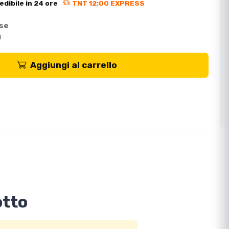
edibile in 24 ore
TNT 12:00 EXPRESS
ese
i
Aggiungi al carrello
otto