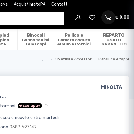
geva
AcquistinretePA
Contatti
€ 0,00
piedi
Binocoli
Pellicole
REPARTO
piedi
Cannocchiali
Camera oscura
USATO
ste
Telescopi
Album e Cornici
GARANTITO
...
Obiettivi e Accessori
Paraluce e tappi
Categorie
MINOLTA
clusa
sso e ricevilo entro martedì
efono
0587 697147