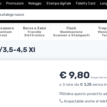
o
Promozioni
Noleggio
Stampa digitale
Fidelity Card
Lon
ocamere
Borse e Zaini
Flash
Trep
ionCam
Tracolle
Illuminazione
Mono
roni
Elettronica
Scanner e Stampanti
Te
3,5-4,5 XI
€ 9,80
Prezzo IVA in
Ordina questo prodotto ade
Acquistabile anche al tel