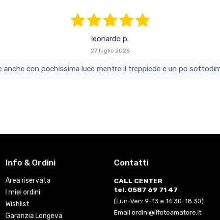
leonardo p.
27 luglio 2026
colo e perfetto si vede anche con pochissima luce mentre il treppiede e un po s
Info & Ordini
Contatti
Area riservata
CALL CENTER
tel. 0587 69 71 47
I miei ordini
(Lun-Ven: 9-13 e 14.30-18.30)
Wishlist
Email ordini@ilfotoamatore.it
Garanzia Longeva