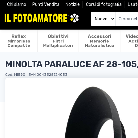
Chi siamo
Punti Vendita
Notizie
Corsi di fotografia
Usat
Reflex
Obiettivi
Accessori
Vide
Mirrorless
Filtri
Memorie
Act
Compatte
Moltiplicatori
Naturalistica
D
MINOLTA PARALUCE AF 28-105/
Cod. MI590
EAN 0043325724053