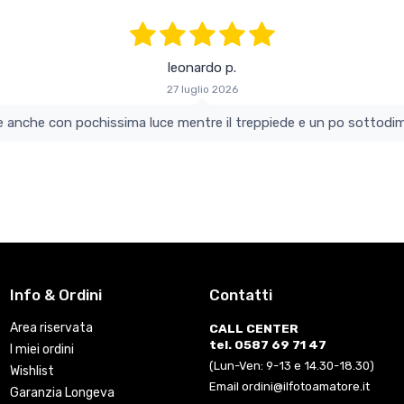
leonardo p.
27 luglio 2026
colo e perfetto si vede anche con pochissima luce mentre il treppiede e un po s
Info & Ordini
Contatti
Area riservata
CALL CENTER
tel. 0587 69 71 47
I miei ordini
(Lun-Ven: 9-13 e 14.30-18.30)
Wishlist
Email ordini@ilfotoamatore.it
Garanzia Longeva