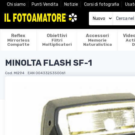
Chi siamo
Punti Vendita
Notizie
Corsi di fotografia
Usat
Reflex
Obiettivi
Accessori
Vide
Mirrorless
Filtri
Memorie
Act
Compatte
Moltiplicatori
Naturalistica
D
MINOLTA FLASH SF-1
Cod. MI294
EAN 0043325350061