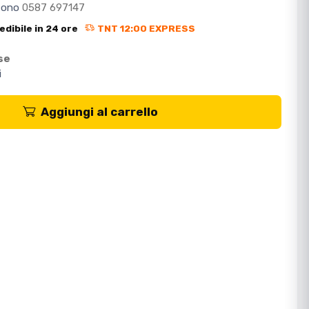
efono
0587 697147
edibile in 24 ore
TNT 12:00 EXPRESS
se
i
Aggiungi al carrello