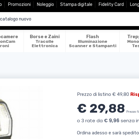
o
Promozioni
Noleggio
Stampa digitale
Fidelity Card
Lon
ocamere
Borse e Zaini
Flash
Trep
ionCam
Tracolle
Illuminazione
Mono
roni
Elettronica
Scanner e Stampanti
Te
Prezzo di listino
€ 49,80
Ris
€ 29,88
Prezzo I
Ordina adesso e sarà spedit