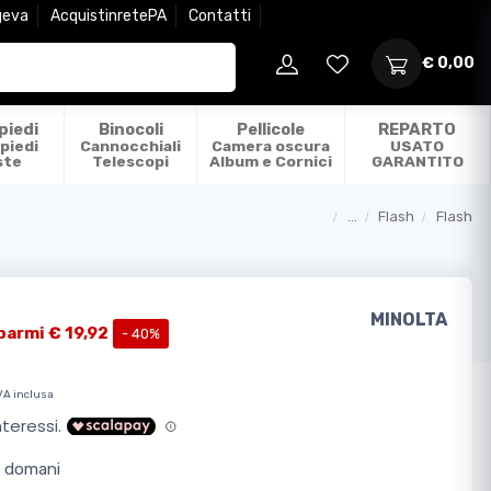
geva
AcquistinretePA
Contatti
€ 0,00
piedi
Binocoli
Pellicole
REPARTO
piedi
Cannocchiali
Camera oscura
USATO
ste
Telescopi
Album e Cornici
GARANTITO
...
Flash
Flash
Categorie
MINOLTA
parmi € 19,92
- 40%
VA inclusa
o domani