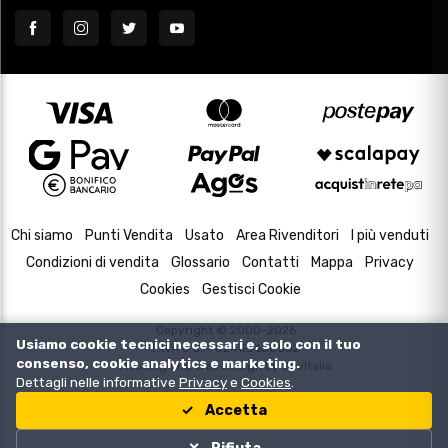
Chi siamo
Punti Vendita
Usato
Area Rivenditori
I più venduti
Condizioni di vendita
Glossario
Contatti
Mappa
Privacy
Cookies
Gestisci Cookie
Copyright © 2000-2026
Usiamo cookie tecnici necessari e, solo con il tuo
P.IVA e C.F. 02433630502
consenso, cookie analytics e marketing.
Housing and Web Design by
DevItalia
Dettagli nelle informative
Privacy
e
Cookies
.
Accetta