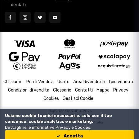
dei dati.
Chi siamo
Punti Vendita
Usato
Area Rivenditori
I più venduti
Condizioni di vendita
Glossario
Contatti
Mappa
Privacy
Cookies
Gestisci Cookie
Copyright © 2000-2026
Usiamo cookie tecnici necessari e, solo con il tuo
P.IVA e C.F. 02433630502
consenso, cookie analytics e marketing.
Housing and Web Design by
DevItalia
Dettagli nelle informative
Privacy
e
Cookies
.
Accetta