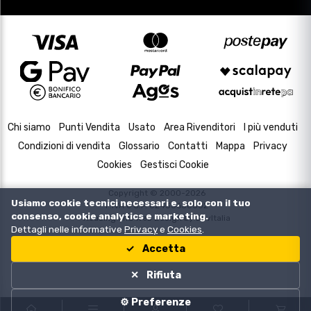
Chi siamo
Punti Vendita
Usato
Area Rivenditori
I più venduti
Condizioni di vendita
Glossario
Contatti
Mappa
Privacy
Cookies
Gestisci Cookie
Copyright © 2000-2026
Usiamo cookie tecnici necessari e, solo con il tuo
P.IVA e C.F. 02433630502
consenso, cookie analytics e marketing.
Housing and Web Design by
DevItalia
Dettagli nelle informative
Privacy
e
Cookies
.
Accetta
Rifiuta
⚙️ Preferenze