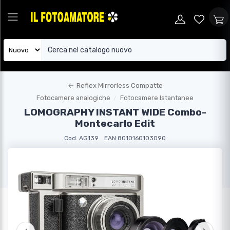
←
Reflex Mirrorless Compatte
Fotocamere analogiche
Fotocamere Istantanee
LOMOGRAPHY INSTANT WIDE Combo-
Montecarlo Edit
Cod. AG139
EAN 8010160103090