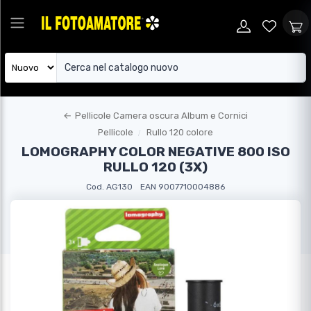
←
Pellicole Camera oscura Album e Cornici
Pellicole
Rullo 120 colore
LOMOGRAPHY COLOR NEGATIVE 800 ISO
RULLO 120 (3X)
Cod. AG130
EAN 9007710004886