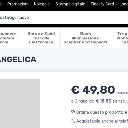
o
Promozioni
Noleggio
Stampa digitale
Fidelity Card
Lon
ocamere
Borse e Zaini
Flash
Trep
ionCam
Tracolle
Illuminazione
Mono
roni
Elettronica
Scanner e Stampanti
Te
 ANGELICA
€ 49,80
Prezzo I
Ordina questo prodotto
e
Acquistabile anche al tel