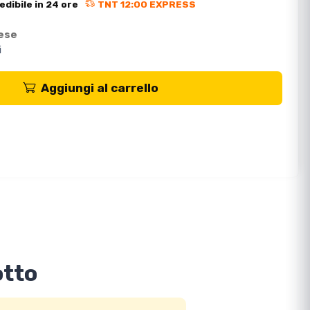
edibile in 24 ore
TNT 12:00 EXPRESS
mese
i
Aggiungi al carrello
otto