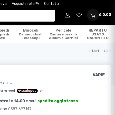
geva
AcquistinretePA
Contatti
€ 0,00
piedi
Binocoli
Pellicole
REPARTO
piedi
Cannocchiali
Camera oscura
USATO
ste
Telescopi
Album e Cornici
GARANTITO
Libri
Libri
Categorie
VARIE
VA inclusa
ntro le 14.00
e sarà
spedito oggi stesso
efono
0587 697147