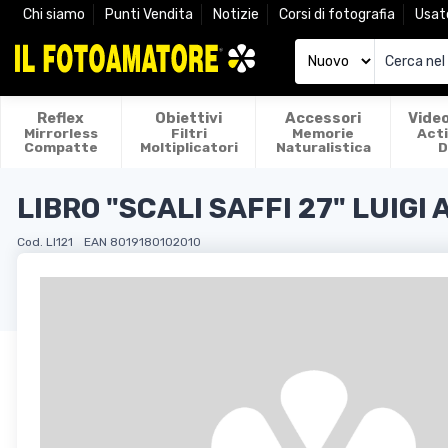
Chi siamo
Punti Vendita
Notizie
Corsi di fotografia
Usat
Reflex
Obiettivi
Accessori
Vide
Mirrorless
Filtri
Memorie
Act
Compatte
Moltiplicatori
Naturalistica
D
LIBRO "SCALI SAFFI 27" LUIGI
Cod. LI121
EAN 8019180102010