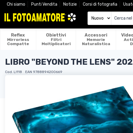
Chi siamo
Punti Vendita
Notizie
Corsi di fotografia
Usat
Reflex
Obiettivi
Accessori
Vide
Mirrorless
Filtri
Memorie
Act
Compatte
Moltiplicatori
Naturalistica
D
LIBRO "BEYOND THE LENS" 20
Cod. LI118
EAN 9788894200669