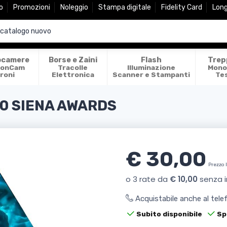
o
Promozioni
Noleggio
Stampa digitale
Fidelity Card
Lon
ocamere
Borse e Zaini
Flash
Trep
ionCam
Tracolle
Illuminazione
Mono
roni
Elettronica
Scanner e Stampanti
Te
20 SIENA AWARDS
€ 30,00
Prezzo 
Acquistabile anche al tel
Subito disponibile
Sp