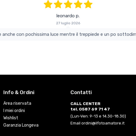
leonardo p.
27 luglio 2026
colo e perfetto si vede anche con pochissima luce mentre il treppiede e un po s
Info & Ordini
Contatti
Area riservata
CALL CENTER
tel. 0587 69 71 47
I miei ordini
(Lun-Ven: 9-13 e 14.30-18.30)
Wishlist
Email ordini@ilfotoamatore.it
Garanzia Longeva