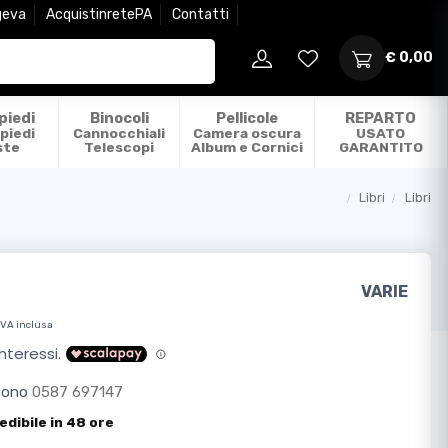
geva
AcquistinretePA
Contatti
€ 0,00
piedi
Binocoli
Pellicole
REPARTO
piedi
Cannocchiali
Camera oscura
USATO
ste
Telescopi
Album e Cornici
GARANTITO
Libri
Libri
Categorie
VARIE
IVA inclusa
efono
0587 697147
edibile in 48 ore