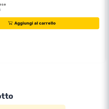
mese
i
Aggiungi al carrello
otto