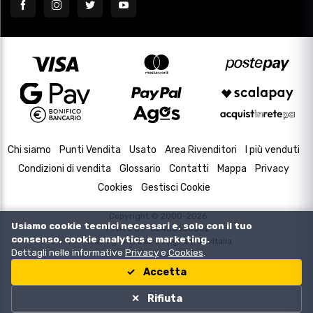
Chi siamo
Punti Vendita
Usato
Area Rivenditori
I più venduti
Condizioni di vendita
Glossario
Contatti
Mappa
Privacy
Cookies
Gestisci Cookie
Copyright © 2000-2026
Usiamo cookie tecnici necessari e, solo con il tuo
P.IVA e C.F. 02433630502
consenso, cookie analytics e marketing.
Housing and Web Design by
DevItalia
Dettagli nelle informative
Privacy
e
Cookies
.
Accetta
Rifiuta