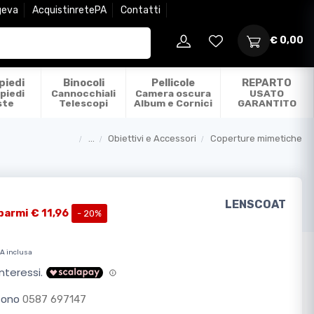
geva
AcquistinretePA
Contatti
€ 0,00
piedi
Binocoli
Pellicole
REPARTO
piedi
Cannocchiali
Camera oscura
USATO
ste
Telescopi
Album e Cornici
GARANTITO
...
Obiettivi e Accessori
Coperture mimetiche
Categorie
LENSCOAT
parmi € 11,96
- 20%
VA inclusa
efono
0587 697147