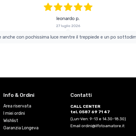
leonardo p.
27 luglio 2026
colo e perfetto si vede anche con pochissima luce mentre il treppiede e un po s
Info & Ordini
Contatti
Area riservata
CALL CENTER
tel. 0587 69 71 47
I miei ordini
(Lun-Ven: 9-13 e 14.30-18.30)
Wishlist
Email ordini@ilfotoamatore.it
Garanzia Longeva