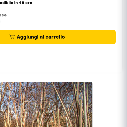
edibile in 48 ore
mese
i
Aggiungi al carrello