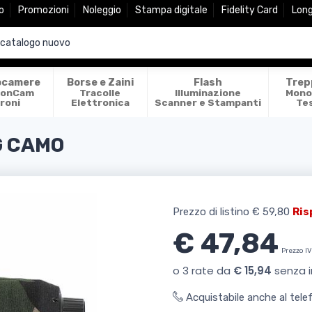
o
Promozioni
Noleggio
Stampa digitale
Fidelity Card
Lon
ocamere
Borse e Zaini
Flash
Trep
ionCam
Tracolle
Illuminazione
Mono
roni
Elettronica
Scanner e Stampanti
Te
G CAMO
Prezzo di listino
€ 59,80
Ris
€ 47,84
Prezzo I
Acquistabile anche al tel