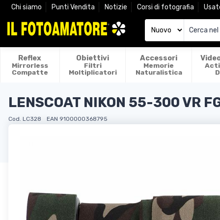
Chi siamo
Punti Vendita
Notizie
Corsi di fotografia
Usat
Reflex
Obiettivi
Accessori
Vide
Mirrorless
Filtri
Memorie
Act
Compatte
Moltiplicatori
Naturalistica
D
LENSCOAT NIKON 55-300 VR F
Cod. LC328
EAN 9100000368795