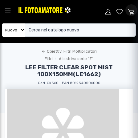
←
Obiettivi Filtri Moltiplicatori
Filtri
A lastrina serie "Z"
LEE FILTER CLEAR SPOT MIST
100X150MM(LE1662)
Cod. CK560
EAN 8012340506000