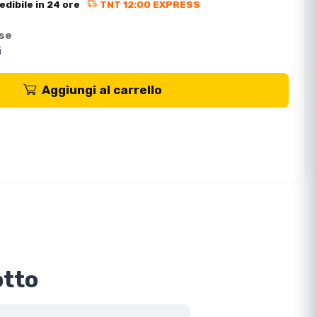
edibile in 24 ore
TNT 12:00 EXPRESS
ese
i
Aggiungi al carrello
otto