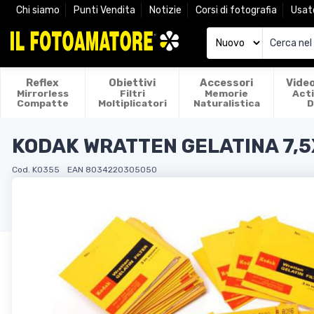
Chi siamo
Punti Vendita
Notizie
Corsi di fotografia
Usat
Reflex
Obiettivi
Accessori
Vide
Mirrorless
Filtri
Memorie
Act
Compatte
Moltiplicatori
Naturalistica
D
KODAK WRATTEN GELATINA 7,5
Cod. KO355
EAN 8034220305050