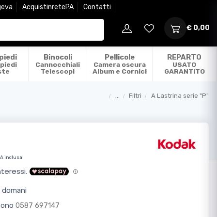
geva
AcquistinretePA
Contatti
€ 0,00
piedi
Binocoli
Pellicole
REPARTO
piedi
Cannocchiali
Camera oscura
USATO
ste
Telescopi
Album e Cornici
GARANTITO
...
Filtri
A Lastrina serie "P"
Categorie
VA inclusa
o domani
efono
0587 697147