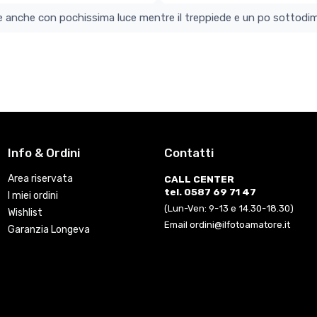
colo e perfetto si vede anche con pochissima luce mentre il treppiede e un po s
Info & Ordini
Contatti
Area riservata
CALL CENTER
tel. 0587 69 71 47
I miei ordini
(Lun-Ven: 9-13 e 14.30-18.30)
Wishlist
Email ordini@ilfotoamatore.it
Garanzia Longeva