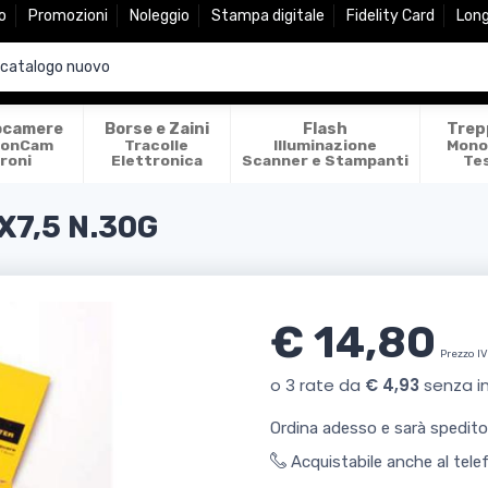
o
Promozioni
Noleggio
Stampa digitale
Fidelity Card
Lon
ocamere
Borse e Zaini
Flash
Trep
ionCam
Tracolle
Illuminazione
Mono
roni
Elettronica
Scanner e Stampanti
Te
X7,5 N.30G
€ 14,80
Prezzo I
Ordina adesso e sarà spedit
Acquistabile anche al tel