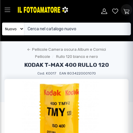
←
Pellicole Camera oscura Album e Cornici
Pellicole
Rullo 120 bianco e nero
KODAK T-MAX 400 RULLO 120
Cod. KO017
EAN 8034220001070