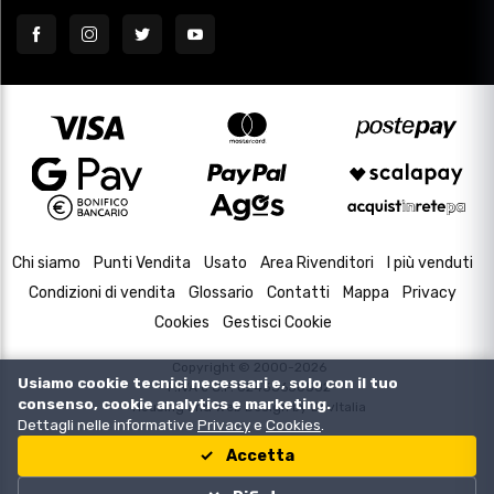
Chi siamo
Punti Vendita
Usato
Area Rivenditori
I più venduti
Condizioni di vendita
Glossario
Contatti
Mappa
Privacy
Cookies
Gestisci Cookie
Copyright © 2000-2026
Usiamo cookie tecnici necessari e, solo con il tuo
P.IVA e C.F. 02433630502
consenso, cookie analytics e marketing.
Housing and Web Design by
DevItalia
Dettagli nelle informative
Privacy
e
Cookies
.
Accetta