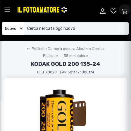
←
Pellicole Camera oscura Album e Cornici
Pellicole
35 mm colore
KODAK GOLD 200 135-24
Cod. KO028
EAN 5011373808174