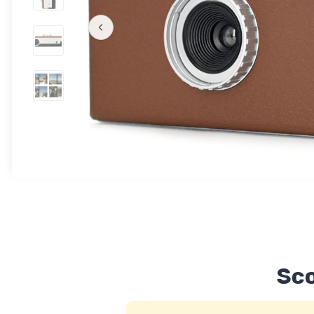
‹
Sco