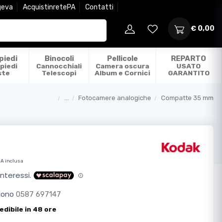
geva
AcquistinretePA
Contatti
€ 0,00
piedi
Binocoli
Pellicole
REPARTO
piedi
Cannocchiali
Camera oscura
USATO
ste
Telescopi
Album e Cornici
GARANTITO
...
Fotocamere analogiche
Compatte 35 mm
Categorie
VA inclusa
efono
0587 697147
edibile in 48 ore