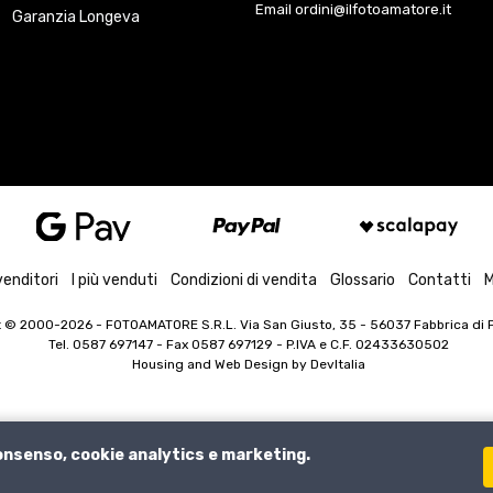
Email ordini@ilfotoamatore.it
Garanzia Longeva
venditori
I più venduti
Condizioni di vendita
Glossario
Contatti
M
t © 2000-2026
- FOTOAMATORE S.R.L. Via San Giusto, 35 - 56037 Fabbrica di Pe
Tel. 0587 697147 - Fax 0587 697129 -
P.IVA e C.F. 02433630502
Housing and Web Design by
DevItalia
consenso, cookie analytics e marketing.