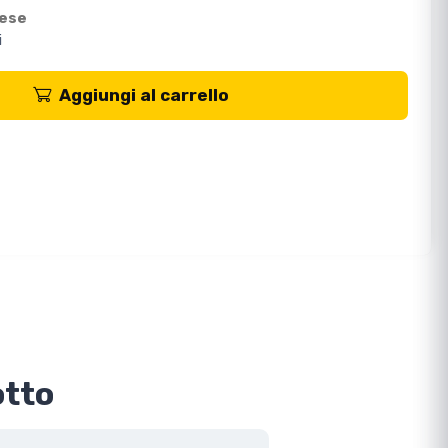
mese
i
Aggiungi al carrello
otto