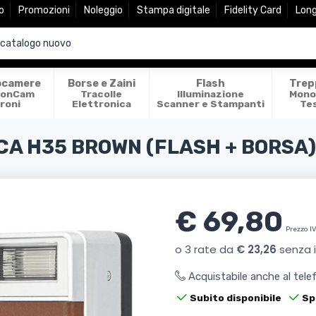
o
Promozioni
Noleggio
Stampa digitale
Fidelity Card
Lon
ocamere
Borse e Zaini
Flash
Trep
ionCam
Tracolle
Illuminazione
Mono
roni
Elettronica
Scanner e Stampanti
Te
A H35 BROWN (FLASH + BORSA)
€ 69,80
Prezzo I
Acquistabile anche al tel
Subito disponibile
Sp