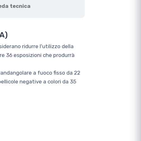
eda tecnica
A)
derano ridurre l'utilizzo della
uare 36 esposizioni che produrrà
randangolare a fuoco fisso da 22
licole negative a colori da 35