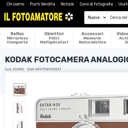
Chi siamo
Punti Vendita
Notizie
Corsi di fotografia
Usat
Reflex
Obiettivi
Accessori
Vide
Mirrorless
Filtri
Memorie
Act
Compatte
Moltiplicatori
Naturalistica
D
KODAK FOTOCAMERA ANALOGIC
Cod. KO485
EAN 4897116930231