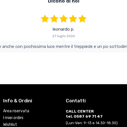
Dicono di noi
leonardo p.
27 luglio 2026
colo e perfetto si vede anche con pochissima luce mentre il treppiede e un po s
Info & Ordini
Contatti
Area riservata
CALL CENTER
tel. 0587 69 71 47
I miei ordini
(Lun-Ven: 9-13 e 14.30-18.30)
Wishlist