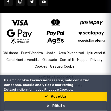
Chi siamo
Punti Vendita
Usato
Area Rivenditori
I più venduti
Condizioni di vendita
Glossario
Contatti
Mappa
Privacy
Cookies
Gestisci Cookie
Copyright © 2000-2026
Usiamo cookie tecnici necessari e, solo con il tuo
P.IVA e C.F. 02433630502
consenso, cookie analytics e marketing.
Housing and Web Design by
DevItalia
Dettagli nelle informative
Privacy
e
Cookies
.
Accetta
Rifiuta